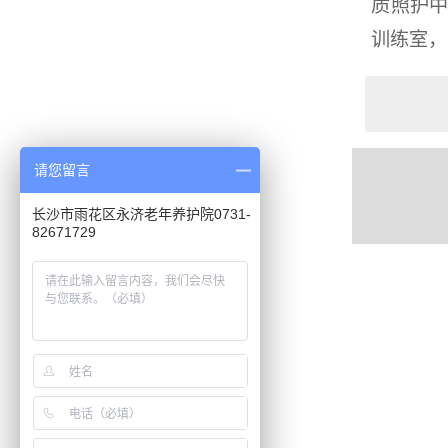
质照护
训练室，
请您留言
长沙市雨花区永济老年养护院0731-
82671729