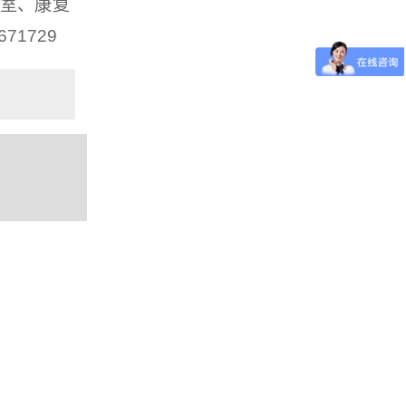
室、康复
1729