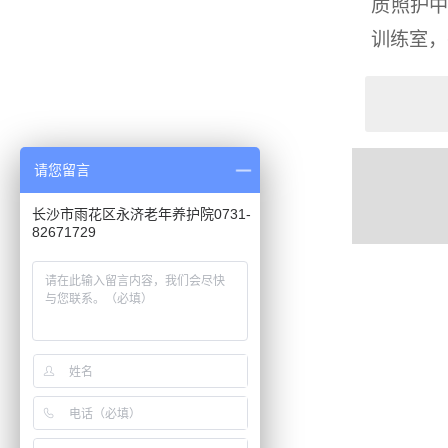
质照护
训练室，
请您留言
长沙市雨花区永济老年养护院0731-
82671729